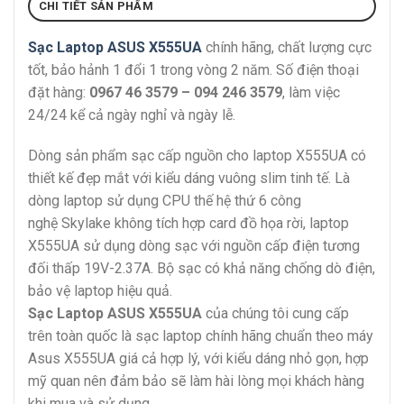
CHI TIẾT SẢN PHẨM
Sạc Laptop ASUS X555UA
chính hãng, chất lượng cực
tốt, bảo hảnh 1 đổi 1 trong vòng 2 năm. Số điện thoại
đặt hàng:
0967 46 3579 – 094 246 3579
, làm việc
24/24 kể cả ngày nghỉ và ngày lễ.
Dòng sản phẩm sạc cấp nguồn cho laptop X555UA có
thiết kế đẹp mắt với kiểu dáng vuông slim tinh tế. Là
dòng laptop sử dụng CPU thế hệ thứ 6 công
nghệ Skylake không tích hợp card đồ họa rời, laptop
X555UA sử dụng dòng sạc với nguồn cấp điện tương
đối thấp 19V-2.37A. Bộ sạc có khả năng chống dò điện,
bảo vệ laptop hiệu quả.
Sạc Laptop ASUS X555UA
của chúng tôi cung cấp
trên toàn quốc là sạc laptop chính hãng chuẩn theo máy
Asus X555UA giá cả hợp lý, với kiểu dáng nhỏ gọn, hợp
mỹ quan nên đảm bảo sẽ làm hài lòng mọi khách hàng
khi mua và sử dụng