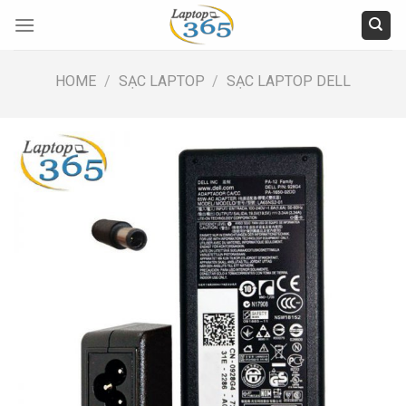
Skip
to
content
HOME
/
SẠC LAPTOP
/
SẠC LAPTOP DELL