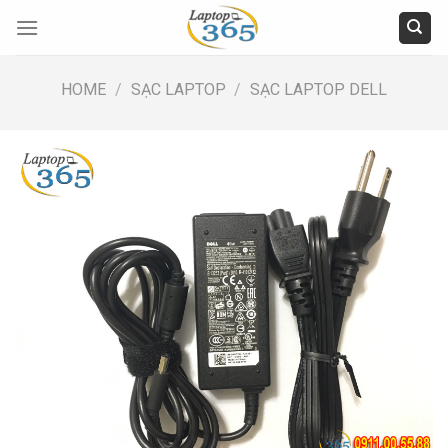
Skip
to
content
HOME
/
SẠC LAPTOP
/
SẠC LAPTOP DELL