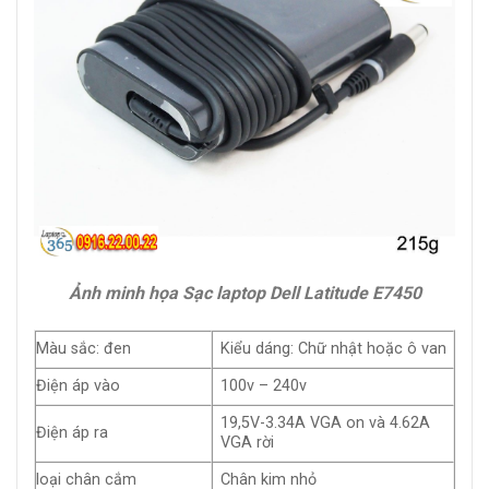
Ảnh minh họa Sạc laptop Dell Latitude E7450
Màu sắc: đen
Kiểu dáng: Chữ nhật hoặc ô van
Điện áp vào
100v – 240v
19,5V-3.34A VGA on và 4.62A
Điện áp ra
VGA rời
loại chân cắm
Chân kim nhỏ