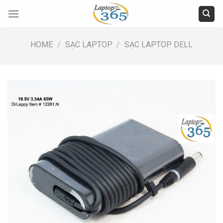
Skip
to
content
HOME
/
SẠC LAPTOP
/
SẠC LAPTOP DELL