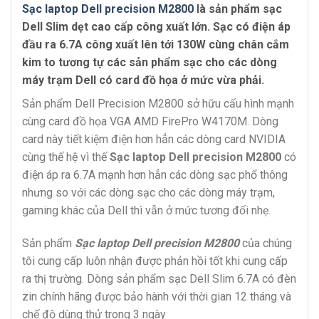
Sạc laptop Dell precision M2800
là sản phẩm sạc
Dell Slim dẹt cao cấp công xuất lớn. Sạc có điện áp
đầu ra 6.7A công xuất lên tới 130W cùng chân cắm
kim to tương tự các sản phẩm sạc cho các dòng
máy trạm Dell có card đồ họa ở mức vừa phải.
Sản phẩm Dell Precision M2800 sở hữu cấu hình mạnh
cùng card đồ họa VGA AMD FirePro W4170M. Dòng
card này tiết kiệm điện hơn hẳn các dòng card NVIDIA
cùng thế hệ vì thế
Sạc laptop Dell precision M2800
có
điện áp ra 6.7A mạnh hơn hẳn các dòng sạc phổ thông
nhưng so với các dòng sạc cho các dòng máy trạm,
gaming khác của Dell thì vẫn ở mức tương đối nhẹ.
Sản phẩm
Sạc laptop Dell precision M2800
của chúng
tôi cung cấp luôn nhận được phản hồi tốt khi cung cấp
ra thị trường. Dòng sản phẩm sạc Dell Slim 6.7A có đèn
zin chính hãng được bảo hành với thời gian 12 tháng và
chế độ dùng thử trong 3 ngày