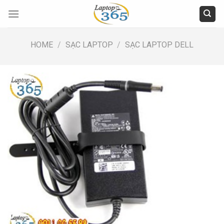
Skip
to
content
HOME
/
SẠC LAPTOP
/
SẠC LAPTOP DELL