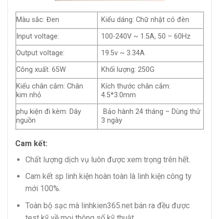
Màu sắc: Đen
Kiểu dáng: Chữ nhật có đèn
Input voltage:
100-240V ~ 1.5A, 50 – 60Hz
Output voltage:
19.5v ~ 3.34A
Công xuất: 65W
Khối lượng: 250G
Kiểu chân cắm: Chân
Kích thước chân cắm:
kim nhỏ
4.5*3.0mm
phụ kiện đi kèm: Dây
Bảo hành 24 tháng – Dùng thử
nguồn
3 ngày
Cam kết:
Chất lượng dịch vụ luôn được xem trọng trên hết.
Cam kết sp linh kiện hoàn toàn là linh kiện công ty
mới 100%.
Toàn bộ sạc mà linhkien365.net bán ra đều được
test kỹ về mọi thông số kỹ thuật.