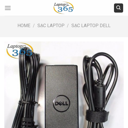
Skip
to
content
HOME
/
SẠC LAPTOP
/
SẠC LAPTOP DELL