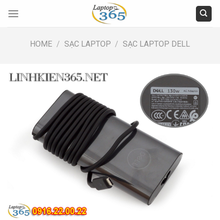
Skip
to
content
HOME
/
SẠC LAPTOP
/
SẠC LAPTOP DELL