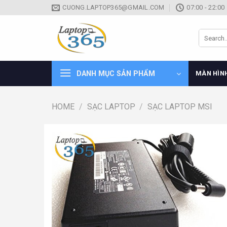
Skip
CUONG.LAPTOP365@GMAIL.COM
07:00 - 22:00
to
content
Search
for:
DANH MỤC SẢN PHẨM
MÀN HÌN
HOME
/
SẠC LAPTOP
/
SẠC LAPTOP MSI