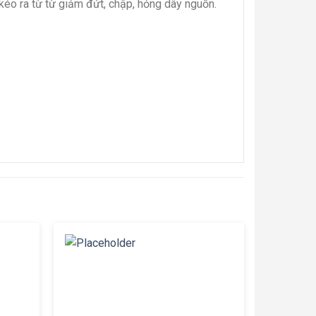
éo ra từ từ giảm đứt, chập, hỏng dây nguồn.