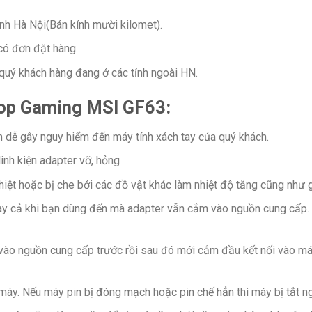
ành Hà Nội(Bán kính mười kilomet).
có đơn đặt hàng.
quý khách hàng đang ở các tỉnh ngoài HN.
op Gaming MSI GF63:
m dễ gây nguy hiểm đến máy tính xách tay của quý khách.
inh kiện adapter vỡ, hỏng
iệt hoặc bị che bởi các đồ vật khác làm nhiệt độ tăng cũng như gi
ngay cả khi bạn dùng đến mà adapter vẫn cắm vào nguồn cung cấp.
vào nguồn cung cấp trước rồi sau đó mới cắm đầu kết nối vào máy
 máy. Nếu máy pin bị đóng mạch hoặc pin chế hẳn thì máy bị tắt n