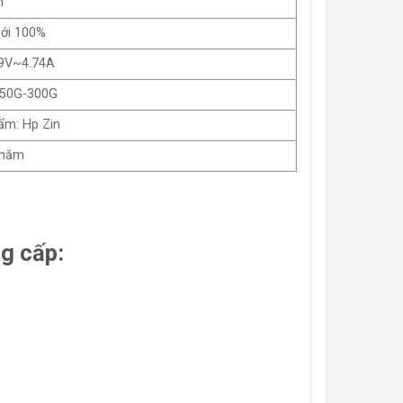
n
Mới 100%
19V~4.74A
 250G-300G
ẩm: Hp Zin
 năm
g cấp: