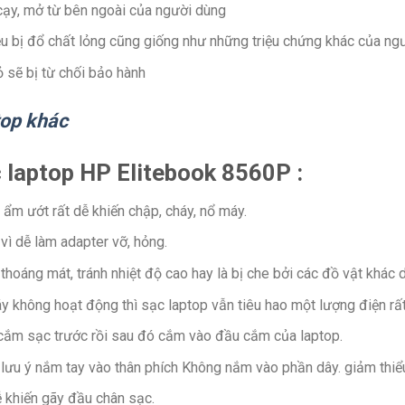
 cạy, mở từ bên ngoài của người dùng
ệu bị đổ chất lỏng cũng giống như những triệu chứng khác của ngư
 sẽ bị từ chối bảo hành
top khác
 laptop HP Elitebook 8560P :
ẩm ướt rất dễ khiến chập, cháy, nổ máy.
ì dễ làm adapter vỡ, hỏng.
hoáng mát, tránh nhiệt độ cao hay là bị che bởi các đồ vật khác d
máy không hoạt động thì sạc laptop vẫn tiêu hao một lượng điện rấ
 cắm sạc trước rồi sau đó cắm vào đầu cắm của laptop.
lưu ý nắm tay vào thân phích Không nắm vào phần dây. giảm thiể
 khiến gãy đầu chân sạc.