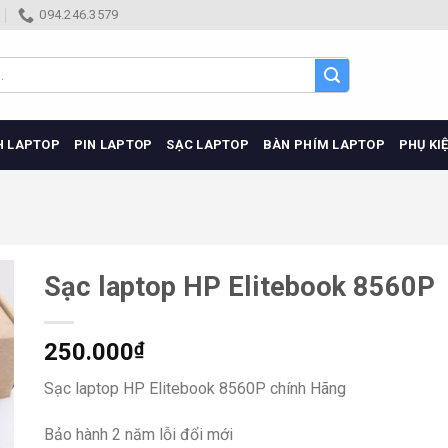
094.246.3579
H LAPTOP
PIN LAPTOP
SẠC LAPTOP
BÀN PHÍM LAPTOP
PHỤ KI
Sạc laptop HP Elitebook 8560P
250.000
₫
Sạc laptop HP Elitebook 8560P chính Hãng
Bảo hành 2 năm lỗi đổi mới