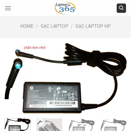
Skip
to
content
HOME
/
SẠC LAPTOP
/
SẠC LAPTOP HP