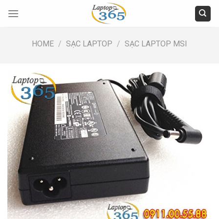
Skip
to
content
HOME
/
SẠC LAPTOP
/
SẠC LAPTOP MSI