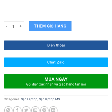
Sạc laptop MSI GE62 6QD Apache Pro 888XVN quantity
THÊM GIỎ HÀNG
Điện thoại
Chat Zalo
MUA NGAY
Gọi điện xác nhận và giao hàng tận nơi
Categories:
Sạc Laptop
,
Sạc laptop MSI