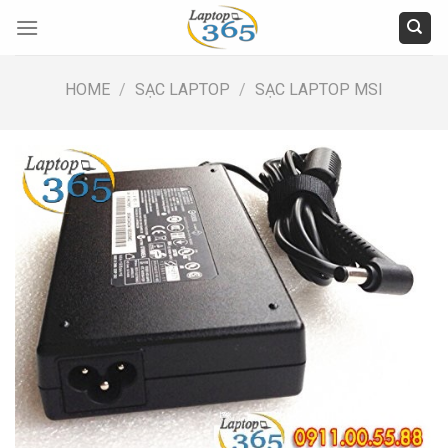
Skip
to
content
HOME
/
SẠC LAPTOP
/
SẠC LAPTOP MSI