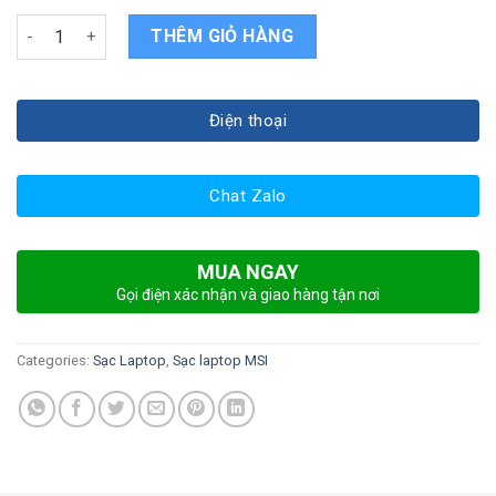
Sạc laptop MSI GS72 6QE-432XVN Stealth Pro quantity
THÊM GIỎ HÀNG
Điện thoại
Chat Zalo
MUA NGAY
Gọi điện xác nhận và giao hàng tận nơi
Categories:
Sạc Laptop
,
Sạc laptop MSI