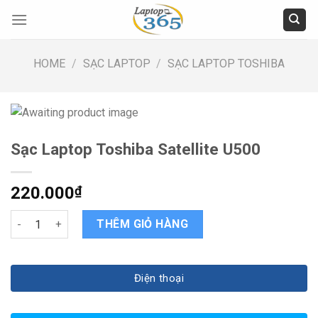
Skip
to
content
HOME
/
SẠC LAPTOP
/
SẠC LAPTOP TOSHIBA
Sạc Laptop Toshiba Satellite U500
220.000
₫
Sạc Laptop Toshiba Satellite U500 quantity
THÊM GIỎ HÀNG
Điện thoại