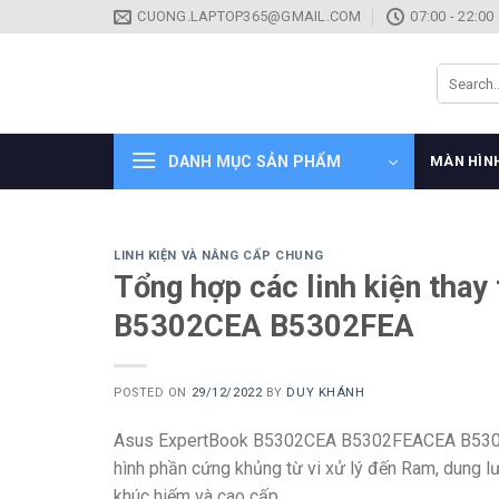
Skip
CUONG.LAPTOP365@GMAIL.COM
07:00 - 22:00
to
content
Search
for:
DANH MỤC SẢN PHẨM
MÀN HÌN
LINH KIỆN VÀ NÂNG CẤP CHUNG
Tổng hợp các linh kiện thay
B5302CEA B5302FEA
POSTED ON
29/12/2022
BY
DUY KHÁNH
Asus ExpertBook B5302CEA B5302FEACEA B5302C
hình phần cứng khủng từ vi xử lý đến Ram, dung l
khúc hiếm và cao cấp.