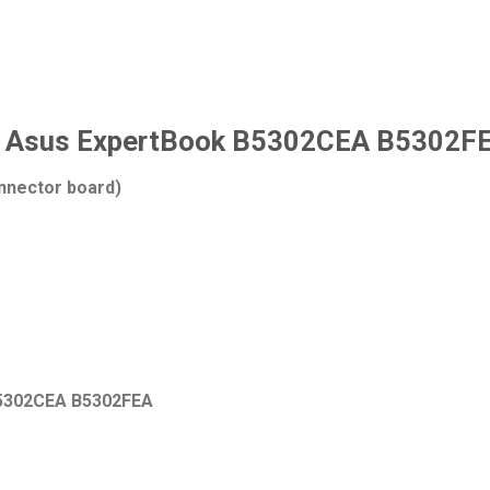
le) Asus ExpertBook B5302CEA B5302F
nnector board)
 B5302CEA B5302FEA