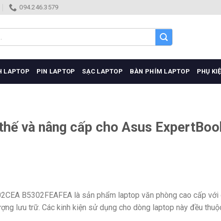
094.246.3579
H LAPTOP
PIN LAPTOP
SẠC LAPTOP
BÀN PHÍM LAPTOP
PHỤ KI
 thế và nâng cấp cho Asus ExpertBoo
EA B5302FEAFEA là sản phẩm laptop văn phòng cao cấp với 
ượng lưu trữ. Các kinh kiện sử dụng cho dòng laptop này đều thuộ