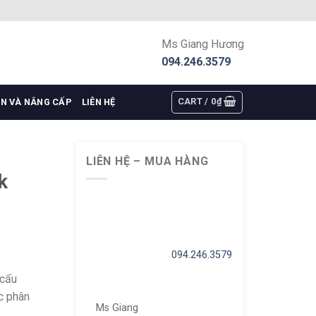
Ms Giang Hương
094.246.3579
CART /
0
₫
ỆN VÀ NÂNG CẤP
LIÊN HỆ
LIÊN HỆ – MUA HÀNG
k
094.246.3579
cấu
c phân
Ms Giang