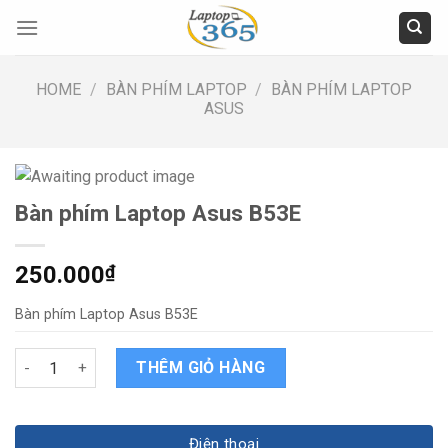
Skip
to
content
HOME
/
BÀN PHÍM LAPTOP
/
BÀN PHÍM LAPTOP
ASUS
Bàn phím Laptop Asus B53E
250.000
₫
Bàn phím Laptop Asus B53E
Bàn phím Laptop Asus B53E quantity
THÊM GIỎ HÀNG
Điện thoại