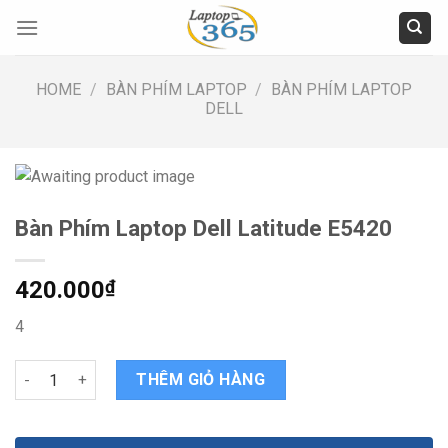
Skip
to
content
HOME
/
BÀN PHÍM LAPTOP
/
BÀN PHÍM LAPTOP
DELL
Bàn Phím Laptop Dell Latitude E5420
420.000
₫
4
Bàn Phím Laptop Dell Latitude E5420 quantity
THÊM GIỎ HÀNG