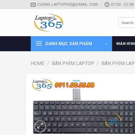
Skip
CUONG.LAPTOP365@GMAIL.COM
07:00 - 22:00
to
content
Search
for:
DANH MỤC SẢN PHẨM
MÀN HÌN
HOME
/
BÀN PHÍM LAPTOP
/
BÀN PHÍM LA