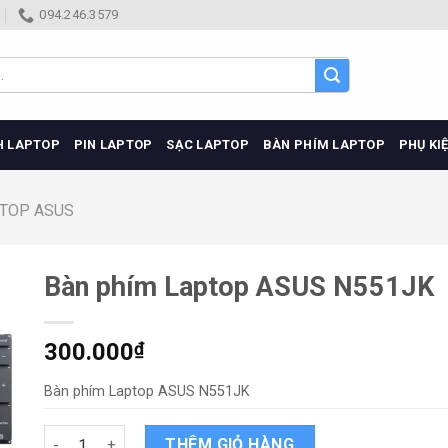
094.246.3579
H LAPTOP
PIN LAPTOP
SẠC LAPTOP
BÀN PHÍM LAPTOP
PHỤ KI
PTOP ASUS
Bàn phím Laptop ASUS N551JK
300.000
₫
Bàn phím Laptop ASUS N551JK
Bàn phím Laptop ASUS N551JK quantity
THÊM GIỎ HÀNG