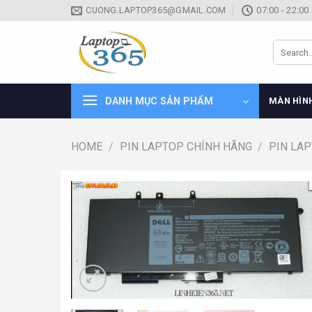
Skip
CUONG.LAPTOP365@GMAIL.COM
07:00 - 22:00
to
content
Search
for:
DANH MỤC SẢN PHẨM
MÀN HÌN
HOME
/
PIN LAPTOP CHÍNH HÃNG
/
PIN LA