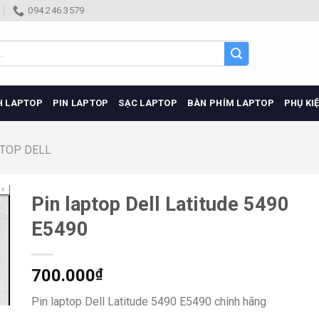
094.246.3579
H LAPTOP
PIN LAPTOP
SẠC LAPTOP
BÀN PHÍM LAPTOP
PHỤ KI
PTOP DELL
Pin laptop Dell Latitude 5490
E5490
700.000
₫
Pin laptop Dell Latitude 5490 E5490 chính hãng