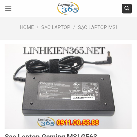
Skip
to
content
HOME
/
SẠC LAPTOP
/
SẠC LAPTOP MSI
Sạc Laptop Gaming MSI GE63