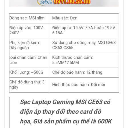
Dòng sạc: MSI slim
Màu sắc: Đen
Điện áp vào: 100V-
Điện áp ra: 19.5V-7.7A hoặc 19.5V-
240V
6.15A
Phụ kiện đi kèm:
Sử dụng cho dòng máy: MSI GE63
Dây nguồn
GS63 GS65..
loại chân cắm: Chân
Kích thước chân cắm:
tròn
5.5MM*2.5MM
Khối lượng: ~500G
Chế độ bảo hành: 12 tháng
Chế độ dùng thử: 3
Hình thức bảo hành: Đổi mới
ngày
Sạc Laptop Gaming MSI GE63 có
điện áp thay đổi theo card đồ
họa, Giá sản phẩm cụ thể là 600K