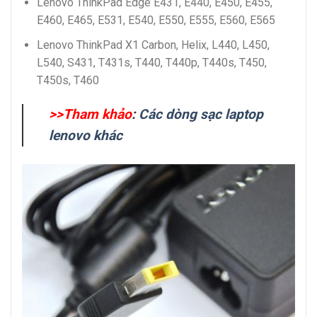
Lenovo ThinkPad Edge E431, E440, E450, E455,
E460, E465, E531, E540, E550, E555, E560, E565
Lenovo ThinkPad X1 Carbon, Helix, L440, L450,
L540, S431, T431s, T440, T440p, T440s, T450,
T450s, T460
>>Tham khảo
:
Các dòng sạc laptop
lenovo khác