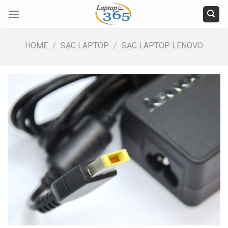
Skip
to
content
HOME
/
SẠC LAPTOP
/
SẠC LAPTOP LENOVO