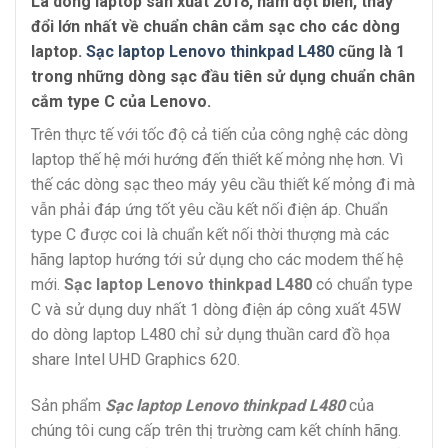
Là dòng laptop sản xuất 2018, năm đột biến, thay
đổi lớn nhất về chuẩn chân cắm sạc cho các dòng
laptop.
Sạc laptop Lenovo thinkpad L480
cũng là 1
trong những dòng sạc đầu tiên sử dụng chuẩn chân
cắm type C của Lenovo.
Trên thực tế với tốc độ cả tiến của công nghệ các dòng
laptop thế hệ mới hướng đến thiết kế mỏng nhẹ hơn. Vì
thế các dòng sạc theo máy yêu cầu thiết kế mỏng đi mà
vẫn phải đáp ứng tốt yêu cầu kết nối điện áp. Chuẩn
type C được coi là chuẩn kết nối thời thượng mà các
hãng laptop hướng tới sử dụng cho các modem thế hệ
mới.
Sạc laptop Lenovo thinkpad L480
có chuẩn type
C và sử dụng duy nhất 1 dòng điện áp công xuất 45W
do dòng laptop L480 chỉ sử dụng thuần card đồ họa
share Intel UHD Graphics 620.
Sản phẩm
Sạc laptop Lenovo thinkpad L480
của
chúng tôi cung cấp trên thị trường cam kết chính hãng.