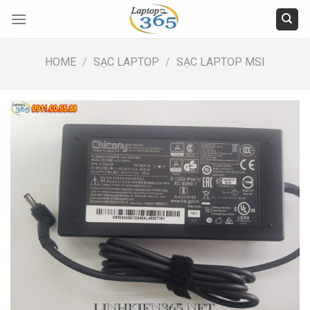
Skip
to
content
HOME
/
SẠC LAPTOP
/
SẠC LAPTOP MSI