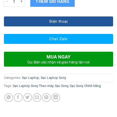
THÊM GIỎ HÀNG
Điện thoại
Chat Zalo
MUA NGAY
Gọi điện xác nhận và giao hàng tận nơi
Categories:
Sạc Laptop
,
Sạc Laptop Sony
Tags:
Sạc Laptop Sony Theo máy
,
Sạc Sony
,
Sạc Sony Chính hãng