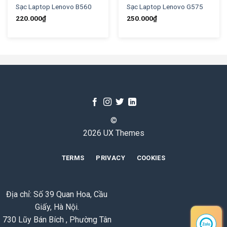
Sạc Laptop Lenovo B560
Sạc Laptop Lenovo G575
220.000
₫
250.000
₫
©
2026 UX Themes
TERMS
PRIVACY
COOKIES
Địa chỉ: Số 39 Quan Hoa, Cầu
Giấy, Hà Nội.
730 Lũy Bán Bích , Phường Tân