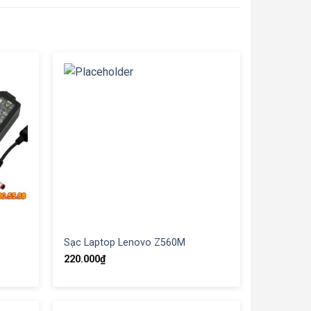
Sạc Laptop Lenovo Z560M
220.000
₫