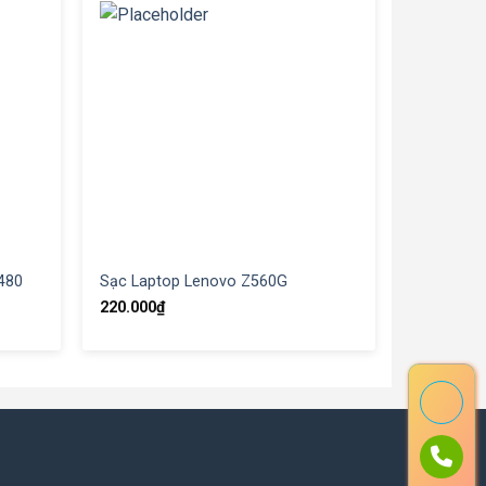
480
Sạc Laptop Lenovo Z560G
220.000
₫