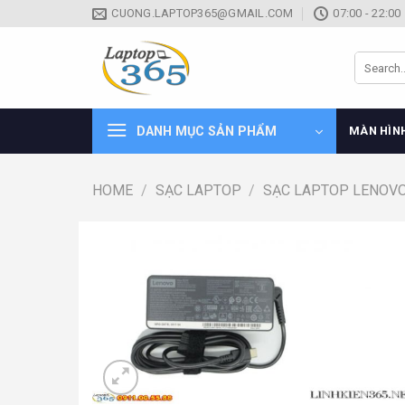
Skip
CUONG.LAPTOP365@GMAIL.COM
07:00 - 22:00
to
content
Search
for:
DANH MỤC SẢN PHẨM
MÀN HÌN
HOME
/
SẠC LAPTOP
/
SẠC LAPTOP LENOV