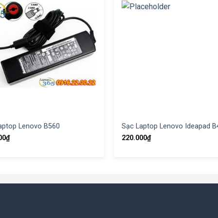
aptop Lenovo B560
Sạc Laptop Lenovo Ideapad B
00
₫
220.000
₫