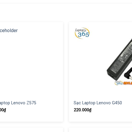
aptop Lenovo Z575
Sạc Laptop Lenovo G450
00
₫
220.000
₫