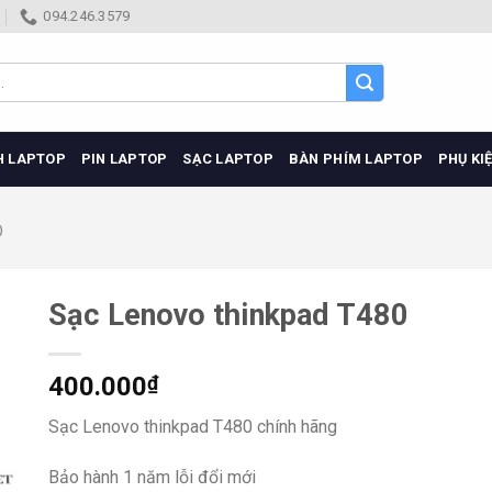
094.246.3579
H LAPTOP
PIN LAPTOP
SẠC LAPTOP
BÀN PHÍM LAPTOP
PHỤ KI
O
Sạc Lenovo thinkpad T480
400.000
₫
Sạc Lenovo thinkpad T480 chính hãng
Bảo hành 1 năm lỗi đổi mới