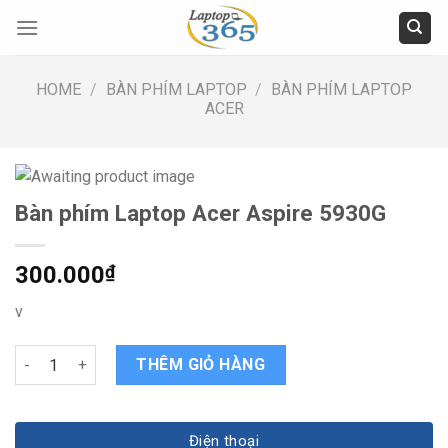
Skip
to
content
HOME
/
BÀN PHÍM LAPTOP
/
BÀN PHÍM LAPTOP
ACER
Bàn phím Laptop Acer Aspire 5930G
300.000
₫
v
Bàn phím Laptop Acer Aspire 5930G quantity
THÊM GIỎ HÀNG
Điện thoại