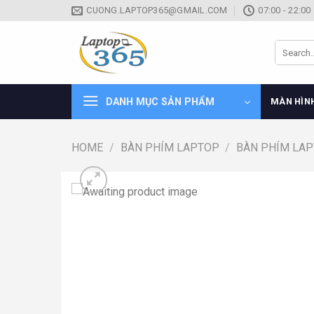
Skip
CUONG.LAPTOP365@GMAIL.COM
07:00 - 22:00
to
content
Search
for:
DANH MỤC SẢN PHẨM
MÀN HÌN
HOME
/
BÀN PHÍM LAPTOP
/
BÀN PHÍM LA