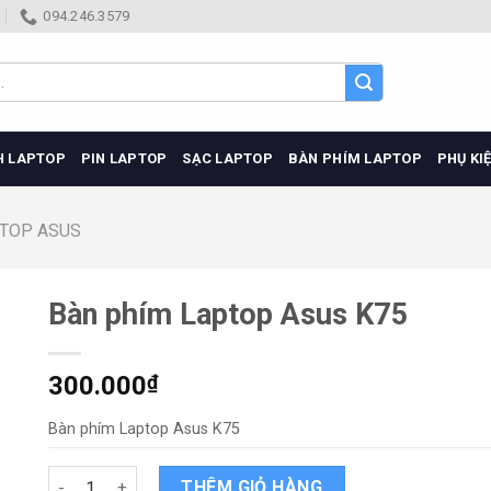
094.246.3579
H LAPTOP
PIN LAPTOP
SẠC LAPTOP
BÀN PHÍM LAPTOP
PHỤ KI
PTOP ASUS
Bàn phím Laptop Asus K75
300.000
₫
Bàn phím Laptop Asus K75
Bàn phím Laptop Asus K75 quantity
THÊM GIỎ HÀNG