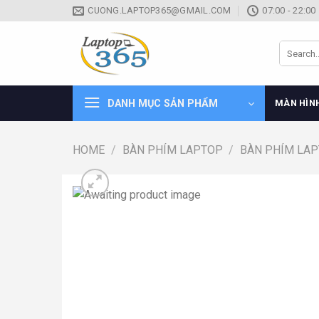
Skip
CUONG.LAPTOP365@GMAIL.COM
07:00 - 22:00
to
content
Search
for:
DANH MỤC SẢN PHẨM
MÀN HÌN
HOME
/
BÀN PHÍM LAPTOP
/
BÀN PHÍM LAP