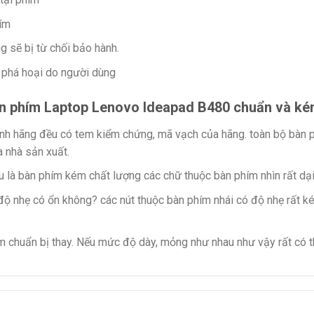
hím
ng sẽ bị từ chối bảo hành.
 phá hoại do người dùng
àn phím Laptop Lenovo Ideapad B480 chuẩn và ké
nh hãng đều có tem kiểm chứng, mã vạch của hãng. toàn bộ bàn p
 nhà sản xuất.
u là bàn phím kém chất lượng các chữ thuộc bàn phím nhìn rất dại
m độ nhẹ có ổn không? các nút thuộc bàn phím nhái có độ nhẹ rất
m chuẩn bị thay. Nếu mức độ dày, mỏng như nhau như vậy rất có th