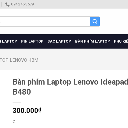
094.246.3579
H LAPTOP
PIN LAPTOP
SẠC LAPTOP
BÀN PHÍM LAPTOP
PHỤ KI
TOP LENOVO -IBM
Bàn phím Laptop Lenovo Ideapa
B480
300.000
₫
c